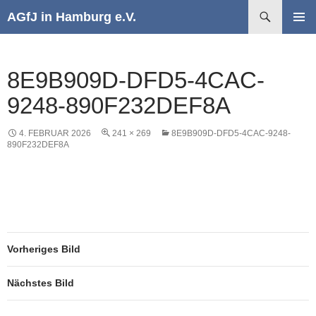
Suchen
AGfJ in Hamburg e.V.
ZUM
PRIMÄR
INHALT
MENÜ
SPRINGEN
8E9B909D-DFD5-4CAC-
9248-890F232DEF8A
4. FEBRUAR 2026
241 × 269
8E9B909D-DFD5-4CAC-9248-
890F232DEF8A
Vorheriges Bild
Nächstes Bild