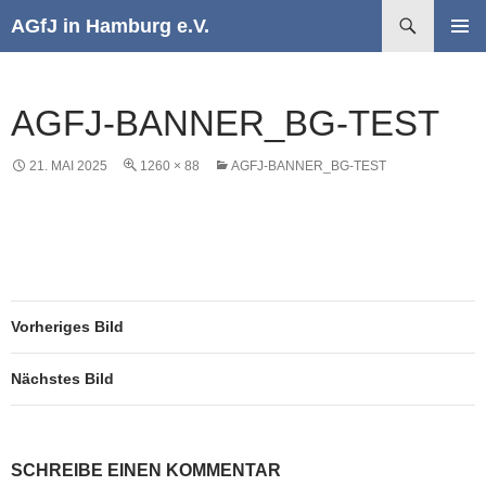
Suchen
AGfJ in Hamburg e.V.
ZUM
PRIMÄR
INHALT
MENÜ
SPRINGEN
AGFJ-BANNER_BG-TEST
21. MAI 2025
1260 × 88
AGFJ-BANNER_BG-TEST
Vorheriges Bild
Nächstes Bild
SCHREIBE EINEN KOMMENTAR