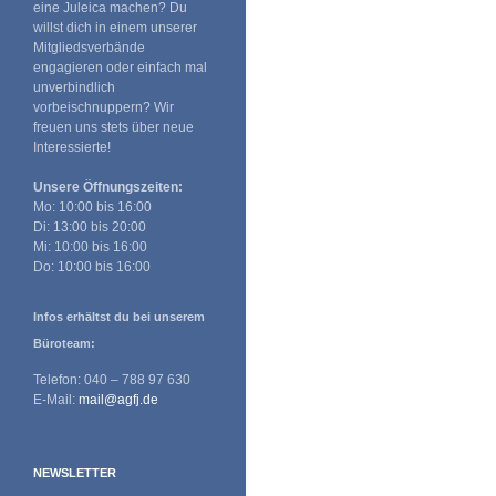
eine Juleica machen? Du
willst dich in einem unserer
Mitgliedsverbände
engagieren oder einfach mal
unverbindlich
vorbeischnuppern? Wir
freuen uns stets über neue
Interessierte!
Unsere Öffnungszeiten:
Mo: 10:00 bis 16:00
Di: 13:00 bis 20:00
Mi: 10:00 bis 16:00
Do: 10:00 bis 16:00
Infos erhältst du bei unserem
Büroteam:
Telefon: 040 – 788 97 630
E-Mail:
mail@agfj.de
NEWSLETTER