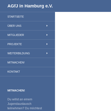
Suchen
AGfJ in Hamburg e.V.
STARTSEITE
ÜBER UNS
MITGLIEDER
PROJEKTE
WEITERBILDUNG
MITMACHEN!
KONTAKT
MITMACHEN!
Du willst an einem
Jugendaustausch
teilnehmen? Du möchtest