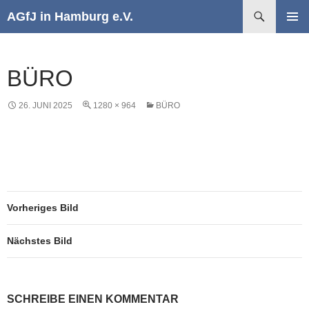
Suchen
AGfJ in Hamburg e.V.
ZUM
PRIMÄR
INHALT
MENÜ
SPRINGEN
BÜRO
26. JUNI 2025
1280 × 964
BÜRO
Vorheriges Bild
Nächstes Bild
SCHREIBE EINEN KOMMENTAR