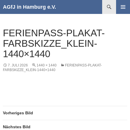
Suchen
AGfJ in Hamburg e.V.
ZUM
PRIMÄR
INHALT
MENÜ
SPRINGEN
FERIENPASS-PLAKAT-
FARBSKIZZE_KLEIN-
1440×1440
7. JULI 2026
1440 × 1440
FERIENPASS-PLAKAT-
FARBSKIZZE_KLEIN-1440×1440
Vorheriges Bild
Nächstes Bild