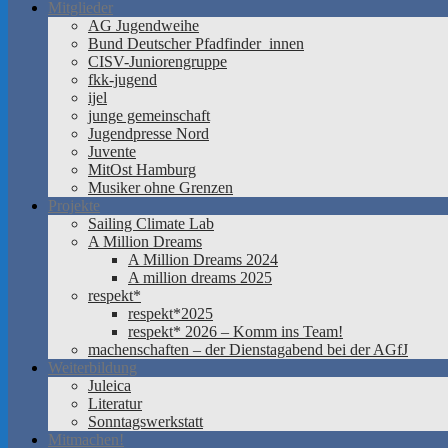
Mitglieder
AG Jugendweihe
Bund Deutscher Pfadfinder_innen
CISV-Juniorengruppe
fkk-jugend
ijel
junge gemeinschaft
Jugendpresse Nord
Juvente
MitOst Hamburg
Musiker ohne Grenzen
Projekte
Sailing Climate Lab
A Million Dreams
A Million Dreams 2024
A million dreams 2025
respekt*
respekt*2025
respekt* 2026 – Komm ins Team!
machenschaften – der Dienstagabend bei der AGfJ
Weiterbildung
Juleica
Literatur
Sonntagswerkstatt
Mitmachen!