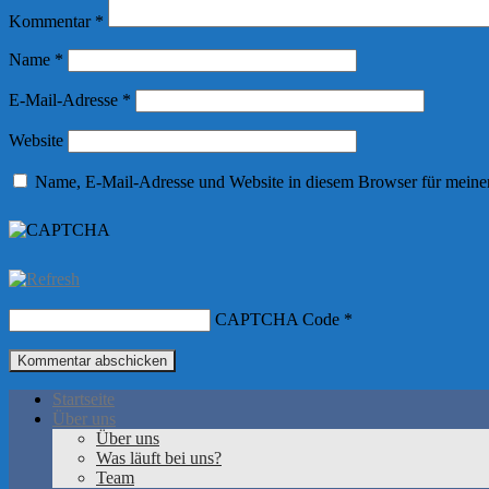
Kommentar
*
Name
*
E-Mail-Adresse
*
Website
Name, E-Mail-Adresse und Website in diesem Browser für meine
CAPTCHA Code
*
Startseite
Über uns
Über uns
Was läuft bei uns?
Team