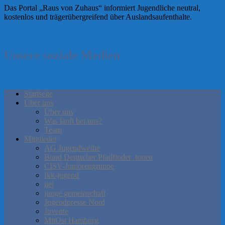
Das Portal „Raus von Zuhaus“ informiert Jugendliche neutral,
kostenlos und trägerübergreifend über Auslandsaufenthalte.
Unsere soziale Medien
Startseite
Über uns
Über uns
Was läuft bei uns?
Team
Mitglieder
AG Jugendweihe
Bund Deutscher Pfadfinder_innen
CISV-Juniorengruppe
fkk-jugend
ijel
junge gemeinschaft
Jugendpresse Nord
Juvente
MitOst Hamburg