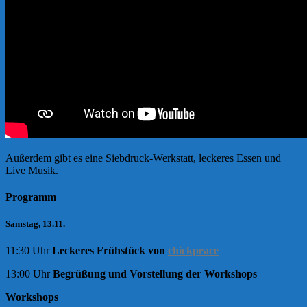
Außerdem gibt es eine Siebdruck-Werkstatt, leckeres Essen und
Live Musik.
Programm
Samstag, 13.11.
11:30 Uhr
Leckeres Frühstück von
chickpeace
13:00 Uhr
Begrüßung und Vorstellung der Workshops
Workshops