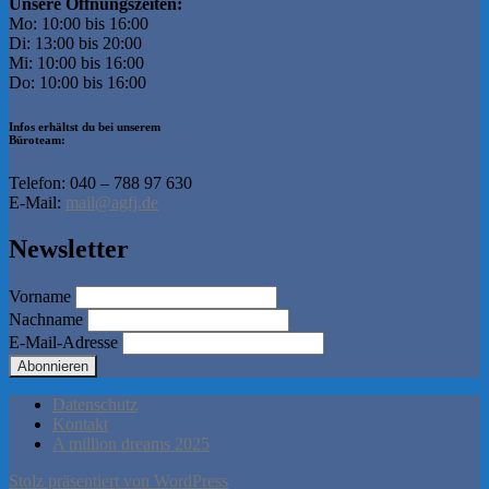
Unsere Öffnungszeiten:
Mo: 10:00 bis 16:00
Di: 13:00 bis 20:00
Mi: 10:00 bis 16:00
Do: 10:00 bis 16:00
Infos erhältst du bei unserem
Büroteam:
Telefon: 040 – 788 97 630
E-Mail:
mail@agfj.de
Newsletter
Vorname
Nachname
E-Mail-Adresse
Datenschutz
Kontakt
A million dreams 2025
Stolz präsentiert von WordPress