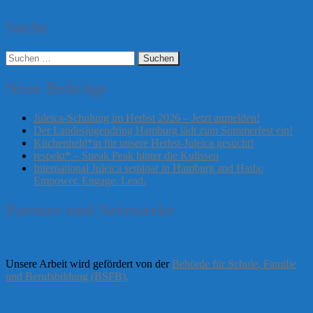
Suche
Suchen
nach:
Neue Beiträge
Juleica-Schulung im Herbst 2026 – Jetzt anmelden!
Der Landesjugendring Hamburg lädt zum Sommerfest ein!
Küchenheld*in für unsere Herbst-Juleica gesucht!
respekt* – Sneak Peak hinter die Kulissen
International Juleica seminar in Hamburg and Haifa:
Empower. Engage. Lead.
Partner und Netzwerke
Unsere Arbeit wird gefördert von der
Behörde für Schule, Familie
und Berufsbildung (BSFB).