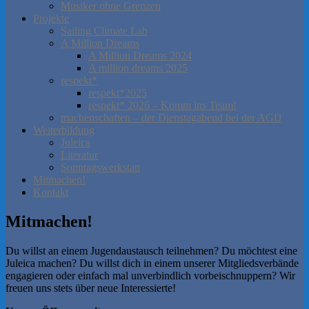
Musiker ohne Grenzen
Projekte
Sailing Climate Lab
A Million Dreams
A Million Dreams 2024
A million dreams 2025
respekt*
respekt*2025
respekt* 2026 – Komm ins Team!
machenschaften – der Dienstagabend bei der AGfJ
Weiterbildung
Juleica
Literatur
Sonntagswerkstatt
Mitmachen!
Kontakt
Mitmachen!
Du willst an einem Jugendaustausch teilnehmen? Du möchtest eine
Juleica machen? Du willst dich in einem unserer Mitgliedsverbände
engagieren oder einfach mal unverbindlich vorbeischnuppern? Wir
freuen uns stets über neue Interessierte!