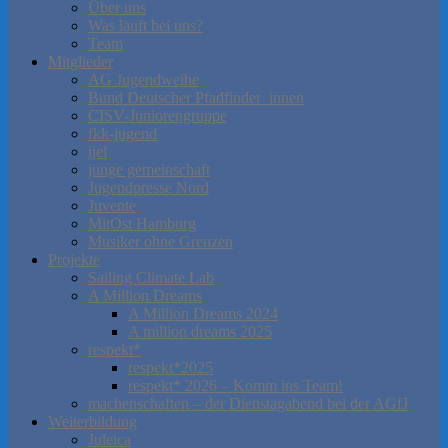
Über uns
Was läuft bei uns?
Team
Mitglieder
AG Jugendweihe
Bund Deutscher Pfadfinder_innen
CISV-Juniorengruppe
fkk-jugend
ijel
junge gemeinschaft
Jugendpresse Nord
Juvente
MitOst Hamburg
Musiker ohne Grenzen
Projekte
Sailing Climate Lab
A Million Dreams
A Million Dreams 2024
A million dreams 2025
respekt*
respekt*2025
respekt* 2026 – Komm ins Team!
machenschaften – der Dienstagabend bei der AGfJ
Weiterbildung
Juleica