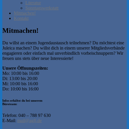
Literatur
Sonntagswerkstatt
Mitmachen!
Kontakt
Mitmachen!
Du willst an einem Jugendaustausch teilnehmen? Du möchtest eine
Juleica machen? Du willst dich in einem unserer Mitgliedsverbände
engagieren oder einfach mal unverbindlich vorbeischnuppern? Wir
freuen uns stets über neue Interessierte!
Unsere Öffnungszeiten:
Mo: 10:00 bis 16:00
Di: 13:00 bis 20:00
Mi: 10:00 bis 16:00
Do: 10:00 bis 16:00
Infos erhältst du bei unserem
Büroteam:
Telefon: 040 – 788 97 630
E-Mail:
mail@agfj.de