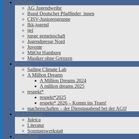
Mitglieder
AG Jugendweihe
Bund Deutscher Pfadfinder_innen
CISV-Juniorengruppe
fkk-jugend
ijel
junge gemeinschaft
Jugendpresse Nord
Juvente
MitOst Hamburg
Musiker ohne Grenzen
Projekte
Sailing Climate Lab
A Million Dreams
A Million Dreams 2024
A million dreams 2025
respekt*
respekt*2025
respekt* 2026 – Komm ins Team!
machenschaften – der Dienstagabend bei der AGfJ
Weiterbildung
Juleica
Literatur
Sonntagswerkstatt
Mitmachen!