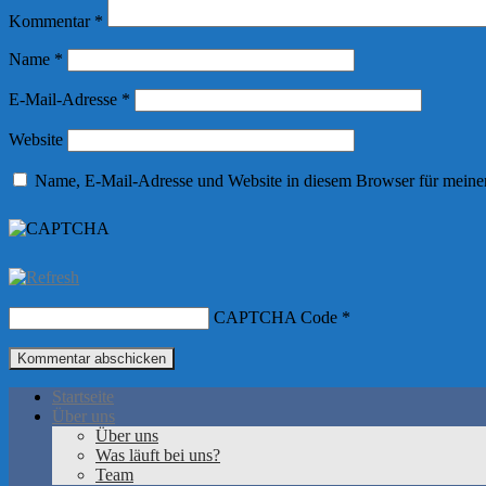
Kommentar
*
Name
*
E-Mail-Adresse
*
Website
Name, E-Mail-Adresse und Website in diesem Browser für meine
CAPTCHA Code
*
Startseite
Über uns
Über uns
Was läuft bei uns?
Team