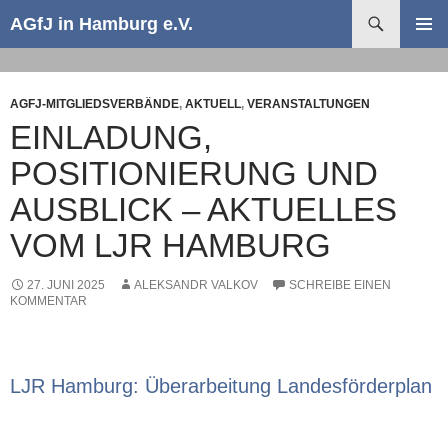
Suchen
AGfJ in Hamburg e.V.
ZUM
PRIMÄR
INHALT
MENÜ
SPRINGEN
AGFJ-MITGLIEDSVERBÄNDE
,
AKTUELL
,
VERANSTALTUNGEN
EINLADUNG,
POSITIONIERUNG UND
AUSBLICK – AKTUELLES
VOM LJR HAMBURG
27. JUNI 2025
ALEKSANDR VALKOV
SCHREIBE EINEN
KOMMENTAR
LJR Hamburg: Überarbeitung Landesförderplan