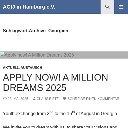
Suchen
AGfJ in Hamburg e.V.
ZUM
PRIMÄR
INHALT
MENÜ
SPRINGEN
Schlagwort-Archive: Georgien
AKTUELL
,
AUSTAUSCH
APPLY NOW! A MILLION
DREAMS 2025
28. MAI 2025
CLAUS BIETZ
SCHREIBE EINEN KOMMENTAR
nd
th
Youth exchange from 2
to the 16
of August in Georgia
We invite you to dream with us, to share your visions and