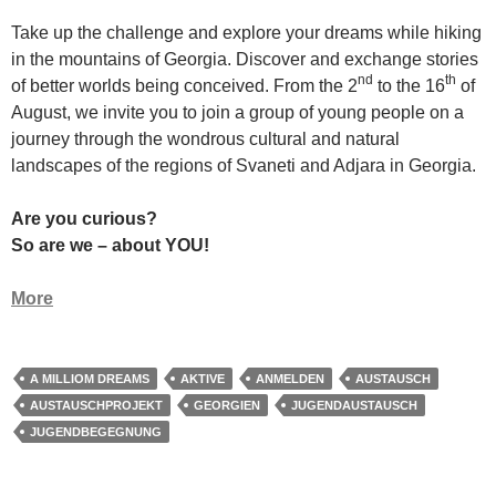
Take up the challenge and explore your dreams while hiking
in the mountains of Georgia. Discover and exchange stories
nd
th
of better worlds being conceived. From the 2
to the 16
of
August, we invite you to join a group of young people on a
journey through the wondrous cultural and natural
landscapes of the regions of Svaneti and Adjara in Georgia.
Are you curious?
So are we – about YOU!
More
A MILLIOM DREAMS
AKTIVE
ANMELDEN
AUSTAUSCH
AUSTAUSCHPROJEKT
GEORGIEN
JUGENDAUSTAUSCH
JUGENDBEGEGNUNG