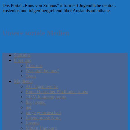
Das Portal „Raus von Zuhaus“ informiert Jugendliche neutral,
kostenlos und trägerübergreifend über Auslandsaufenthalte.
Unsere soziale Medien
Startseite
Über uns
Über uns
Was läuft bei uns?
Team
Mitglieder
AG Jugendweihe
Bund Deutscher Pfadfinder_innen
CISV-Juniorengruppe
fkk-jugend
ijel
junge gemeinschaft
Jugendpresse Nord
Juvente
MitOst Hamburg