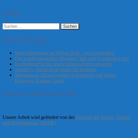
Suche
Suchen
nach:
Neue Beiträge
Juleica-Schulung im Herbst 2026 – Jetzt anmelden!
Der Landesjugendring Hamburg lädt zum Sommerfest ein!
Küchenheld*in für unsere Herbst-Juleica gesucht!
respekt* – Sneak Peak hinter die Kulissen
International Juleica seminar in Hamburg and Haifa:
Empower. Engage. Lead.
Partner und Netzwerke
Unsere Arbeit wird gefördert von der
Behörde für Schule, Familie
und Berufsbildung (BSFB).