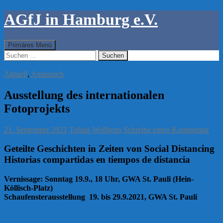
AGfJ in Hamburg e.V.
Suchen
Zum
Primäres Menü
Inhalt
Suchen
springen
nach:
Aktuell
,
Austausch
Ausstellung des internationalen
Fotoprojekts
21. September 2021
Tobias Wollborn
Schreibe einen Kommentar
Geteilte Geschichten in Zeiten von Social Distancing
Historias compartidas en tiempos de distancia
Vernissage: Sonntag 19.9., 18 Uhr, GWA St. Pauli (Hein-
Köllisch-Platz)
Schaufensterausstellung 19. bis 29.9.2021, GWA St. Pauli