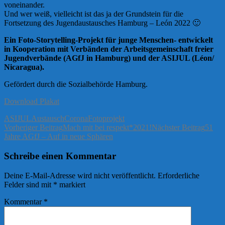
voneinander.
Und wer weiß, vielleicht ist das ja der Grundstein für die
Fortsetzung des Jugendaustausches Hamburg – León 2022 🙂
Ein Foto-Storytelling-Projekt für junge Menschen- entwickelt
in Kooperation mit Verbänden der Arbeitsgemeinschaft freier
Jugendverbände (AGfJ in Hamburg) und der ASIJUL (Léon/
Nicaragua).
Gefördert durch die Sozialbehörde Hamburg.
Download Plakat
ASIJUL
Austausch
Corona
Fotoprojekt
Beitragsnavigation
Vorheriger Beitrag
Mach mit bei respekt*2021!
Nächster Beitrag
51
Jahre AGfJ – Auf in neue Sphären
Schreibe einen Kommentar
Deine E-Mail-Adresse wird nicht veröffentlicht.
Erforderliche
Felder sind mit
*
markiert
Kommentar
*