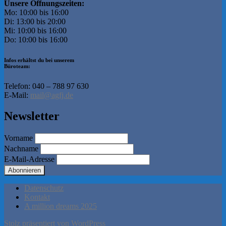
Unsere Öffnungszeiten:
Mo: 10:00 bis 16:00
Di: 13:00 bis 20:00
Mi: 10:00 bis 16:00
Do: 10:00 bis 16:00
Infos erhältst du bei unserem
Büroteam:
Telefon: 040 – 788 97 630
E-Mail:
mail@agfj.de
Newsletter
Vorname
Nachname
E-Mail-Adresse
Datenschutz
Kontakt
A million dreams 2025
Stolz präsentiert von WordPress