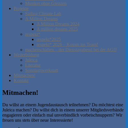
Musiker ohne Grenzen
Projekte
Sailing Climate Lab
A Million Dreams
A Million Dreams 2024
A million dreams 2025
respekt*
respekt*2025
respekt* 2026 – Komm ins Team!
machenschaften – der Dienstagabend bei der AGfJ
Weiterbildung
Juleica
Literatur
Sonntagswerkstatt
Mitmachen!
Kontakt
Mitmachen!
Du willst an einem Jugendaustausch teilnehmen? Du möchtest eine
Juleica machen? Du willst dich in einem unserer Mitgliedsverbände
engagieren oder einfach mal unverbindlich vorbeischnuppern? Wir
freuen uns stets über neue Interessierte!