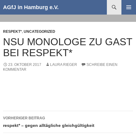
Suchen
AGfJ in Hamburg e.V.
ZUM
PRIMÄR
INHALT
MENÜ
SPRINGEN
RESPEKT*
,
UNCATEGORIZED
NSU MONOLOGE ZU GAST
BEI RESPEKT*
23. OKTOBER 2017
LAURA RIEGER
SCHREIBE EINEN
KOMMENTAR
Beitragsnavigation
VORHERIGER BEITRAG
respekt* – gegen alltägliche gleichgültigkeit