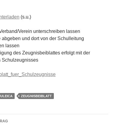
unterladen
(s.u.)
erband/Verein unterschreiben lassen
e abgeben und dort von der Schulleitung
en lassen
gung des Zeugnisbeiblattes erfolgt mit der
 Schulzeugnisses
blatt_fuer_Schulzeugnisse
JULEICA
ZEUGNISBEIBLATT
navigation
TRAG