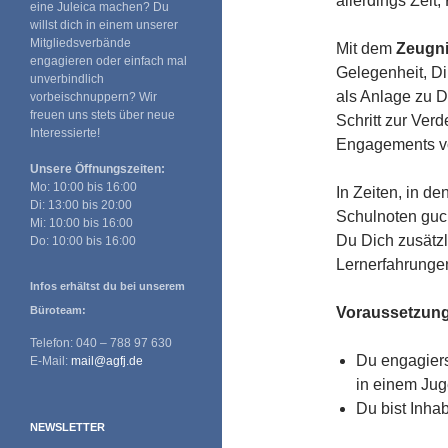
allerdings Zeit
eine Juleica machen? Du
willst dich in einem unserer
Mitgliedsverbände
Mit dem
Zeugni
engagieren oder einfach mal
Gelegenheit, D
unverbindlich
als Anlage zu D
vorbeischnuppern? Wir
freuen uns stets über neue
Schritt zur Ver
Interessierte!
Engagements vo
Unsere Öffnungszeiten:
Mo: 10:00 bis 16:00
In Zeiten, in de
Di: 13:00 bis 20:00
Schulnoten guck
Mi: 10:00 bis 16:00
Du Dich zusätzl
Do: 10:00 bis 16:00
Lernerfahrunge
Infos erhältst du bei unserem
Büroteam:
Voraussetzunge
Telefon: 040 – 788 97 630
Du engagiers
E-Mail:
mail@agfj.de
in einem Jug
Du bist Inhab
NEWSLETTER