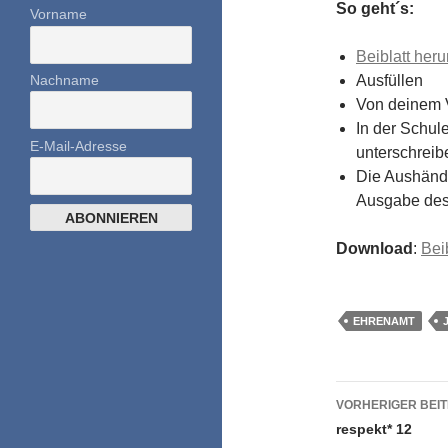
So geht´s:
Vorname
Beiblatt her
Nachname
Ausfüllen
Von deinem V
In der Schul
E-Mail-Adresse
unterschreib
Die Aushändi
Ausgabe des
Download
:
Bei
EHRENAMT
Beitrags
VORHERIGER BEI
respekt* 12