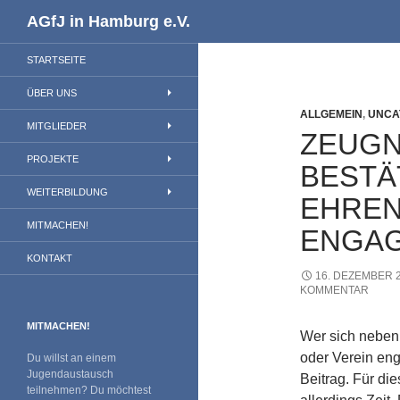
Suchen
AGfJ in Hamburg e.V.
STARTSEITE
ÜBER UNS
ALLGEMEIN
,
UNCA
MITGLIEDER
ZEUGN
PROJEKTE
BESTÄ
WEITERBILDUNG
EHREN
MITMACHEN!
ENGA
KONTAKT
16. DEZEMBER 
KOMMENTAR
MITMACHEN!
Wer sich neben
oder Verein enga
Du willst an einem
Jugendaustausch
Beitrag. Für di
teilnehmen? Du möchtest