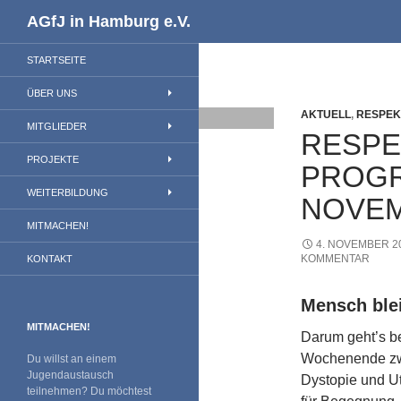
Suchen
AGfJ in Hamburg e.V.
STARTSEITE
ÜBER UNS
AKTUELL
,
RESPEK
MITGLIEDER
RESPEK
PROJEKTE
PROGR
WEITERBILDUNG
NOVE
MITMACHEN!
4. NOVEMBER 2
KOMMENTAR
KONTAKT
Mensch ble
MITMACHEN!
Darum geht’s b
Wochenende zwi
Du willst an einem
Jugendaustausch
Dystopie und U
teilnehmen? Du möchtest