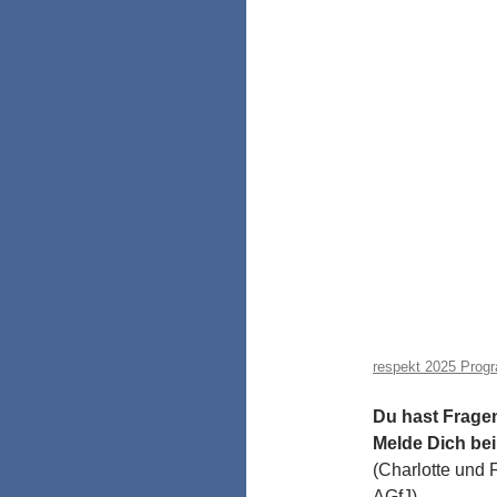
respekt 2025 Prog
Du hast Frage
Melde Dich be
(Charlotte und
AGfJ)