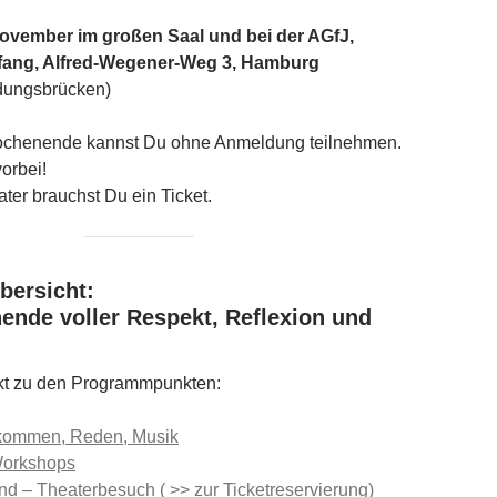
November im großen Saal und bei der AGfJ,
fang, Alfred-Wegener-Weg 3, Hamburg
dungsbrücken)
ochenende kannst Du ohne Anmeldung teilnehmen.
orbei!
ater brauchst Du ein Ticket.
ersicht:
nde voller Respekt, Reflexion und
ekt zu den Programmpunkten:
nkommen, Reden, Musik
Workshops
 – Theaterbesuch ( >> zur Ticketreservierung)