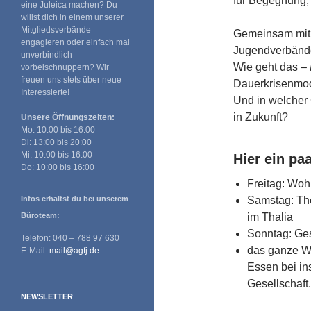
für Begegnung, 
eine Juleica machen? Du
willst dich in einem unserer
Mitgliedsverbände
Gemeinsam mit
engagieren oder einfach mal
Jugendverbänden
unverbindlich
Wie geht das –
vorbeischnuppern? Wir
freuen uns stets über neue
Dauerkrisenmo
Interessierte!
Und in welcher 
in Zukunft?
Unsere Öffnungszeiten:
Mo: 10:00 bis 16:00
Di: 13:00 bis 20:00
Mi: 10:00 bis 16:00
Hier ein pa
Do: 10:00 bis 16:00
Freitag: Wo
Infos erhältst du bei unserem
Samstag: Th
Büroteam:
im Thalia
Sonntag: Ges
Telefon: 040 – 788 97 630
das ganze W
E-Mail:
mail@agfj.de
Essen bei in
Gesellschaft.
NEWSLETTER