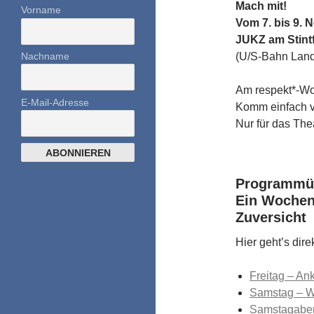
Mach mit!
Vorname
Vom 7. bis 9. 
JUKZ am Stint
Nachname
(U/S-Bahn Lan
Am respekt*-W
E-Mail-Adresse
Komm einfach v
Nur für das The
Programmüb
Ein Wochene
Zuversicht
Hier geht’s dir
Freitag – A
Samstag – 
Samstagabend