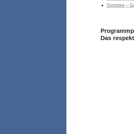
Sonntag – G
Programmpl
Das respek