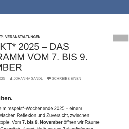
T*
,
VERANSTALTUNGEN
T* 2025 – DAS
AMM VOM 7. BIS 9.
MBER
025
JOHANNA GANDL
SCHREIBE EINEN
iben.
eim respekt*-Wochenende 2025 – einem
schen Reflexion und Zuversicht, zwischen
topie. Vom
7. bis 9. November
öffnen wir Räume