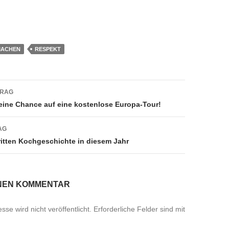
MACHEN
RESPEKT
navigation
TRAG
eine Chance auf eine kostenlose Europa-Tour!
AG
ritten Kochgeschichte in diesem Jahr
INEN KOMMENTAR
se wird nicht veröffentlicht.
Erforderliche Felder sind mit