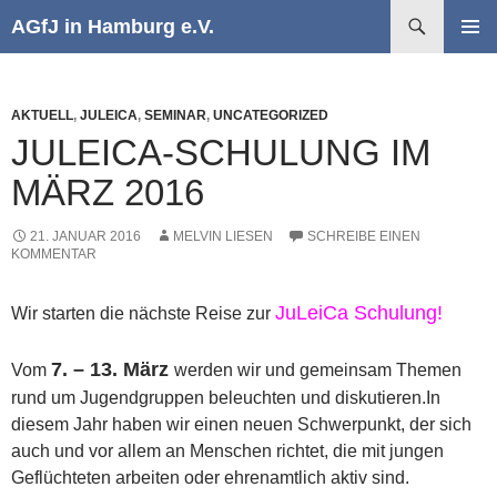
Suchen
AGfJ in Hamburg e.V.
ZUM
PRIMÄR
INHALT
MENÜ
SPRINGEN
AKTUELL
,
JULEICA
,
SEMINAR
,
UNCATEGORIZED
JULEICA-SCHULUNG IM
MÄRZ 2016
21. JANUAR 2016
MELVIN LIESEN
SCHREIBE EINEN
KOMMENTAR
JuLeiCa Schulung!
Wir starten die nächste Reise zur
7. – 13. März
Vom
werden wir und gemeinsam Themen
rund um Jugendgruppen beleuchten und diskutieren.In
diesem Jahr haben wir einen neuen Schwerpunkt, der sich
auch und vor allem an Menschen richtet, die mit jungen
Geflüchteten arbeiten oder ehrenamtlich aktiv sind.