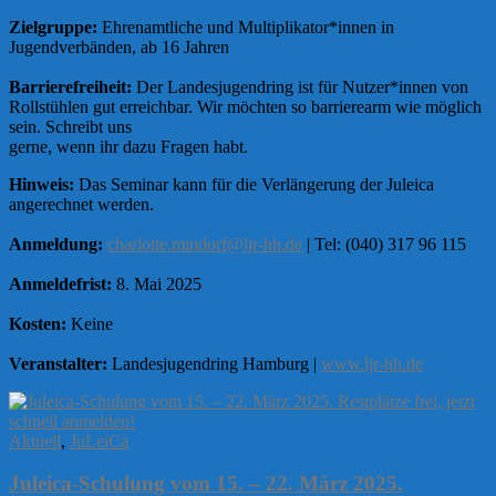
Zielgruppe:
Ehrenamtliche und Multiplikator*innen in
Jugendverbänden, ab 16 Jahren
Barrierefreiheit:
Der Landesjugendring ist für Nutzer*innen von
Rollstühlen gut erreichbar. Wir möchten so barrierearm wie möglich
sein. Schreibt uns
gerne, wenn ihr dazu Fragen habt.
Hinweis:
Das Seminar kann für die Verlängerung der Juleica
angerechnet werden.
Anmeldung:
charlotte.mindorf@ljr-hh.de
| Tel: (040) 317 96 115
Anmeldefrist:
8. Mai 2025
Kosten:
Keine
Veranstalter:
Landesjugendring Hamburg |
www.ljr-hh.de
Aktuell
,
JuLeiCa
Juleica-Schulung vom 15. – 22. März 2025.