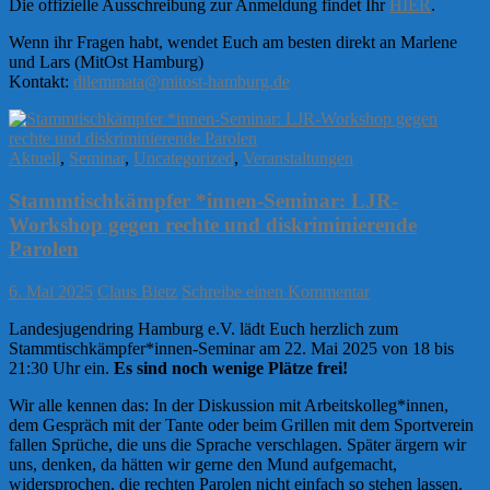
Die offizielle Ausschreibung zur Anmeldung findet Ihr
HIER
.
Wenn ihr Fragen habt, wendet Euch am besten direkt an Marlene
und Lars (MitOst Hamburg)
Kontakt:
dilemmata@mitost-hamburg.de
Aktuell
,
Seminar
,
Uncategorized
,
Veranstaltungen
Stammtischkämpfer *innen-Seminar: LJR-
Workshop gegen rechte und diskriminierende
Parolen
6. Mai 2025
Claus Bietz
Schreibe einen Kommentar
Landesjugendring Hamburg e.V. lädt Euch herzlich zum
Stammtischkämpfer*innen-Seminar am 22. Mai 2025 von 18 bis
21:30 Uhr ein.
Es sind noch wenige Plätze frei!
Wir alle kennen das: In der Diskussion mit Arbeitskolleg*innen,
dem Gespräch mit der Tante oder beim Grillen mit dem Sportverein
fallen Sprüche, die uns die Sprache verschlagen. Später ärgern wir
uns, denken, da hätten wir gerne den Mund aufgemacht,
widersprochen, die rechten Parolen nicht einfach so stehen lassen.