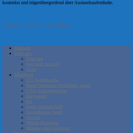
kostenlos und trägerübergreifend über Auslandsaufenthalte.
Unsere soziale Medien
Startseite
Über uns
Über uns
Was läuft bei uns?
Team
Mitglieder
AG Jugendweihe
Bund Deutscher Pfadfinder_innen
CISV-Juniorengruppe
fkk-jugend
ijel
junge gemeinschaft
Jugendpresse Nord
Juvente
MitOst Hamburg
Musiker ohne Grenzen