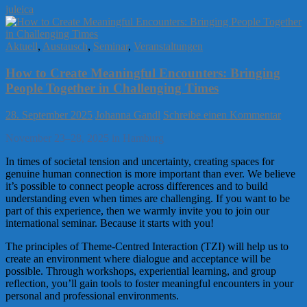
juleica
Aktuell
,
Austausch
,
Seminar
,
Veranstaltungen
How to Create Meaningful Encounters: Bringing
People Together in Challenging Times
28. September 2025
Johanna Gandl
Schreibe einen Kommentar
November 23–28, 2025 in Hamburg
In times of societal tension and uncertainty, creating spaces for
genuine human connection is more important than ever. We believe
it’s possible to connect people across differences and to build
understanding even when times are challenging. If you want to be
part of this experience, then we warmly invite you to join our
international seminar. Because it starts with you!
The principles of Theme-Centred Interaction (TZI) will help us to
create an environment where dialogue and acceptance will be
possible. Through workshops, experiential learning, and group
reflection, you’ll gain tools to foster meaningful encounters in your
personal and professional environments.