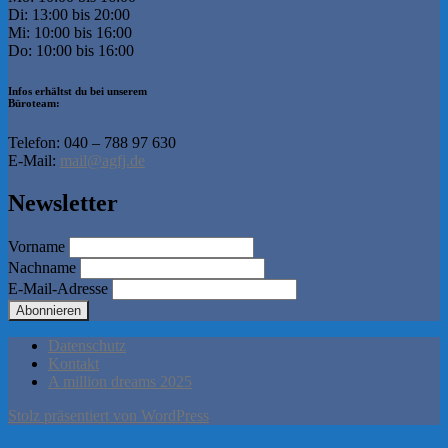
Di: 13:00 bis 20:00
Mi: 10:00 bis 16:00
Do: 10:00 bis 16:00
Infos erhältst du bei unserem
Büroteam:
Telefon: 040 – 788 97 630
E-Mail:
mail@agfj.de
Newsletter
Vorname
Nachname
E-Mail-Adresse
Datenschutz
Kontakt
A million dreams 2025
Stolz präsentiert von WordPress