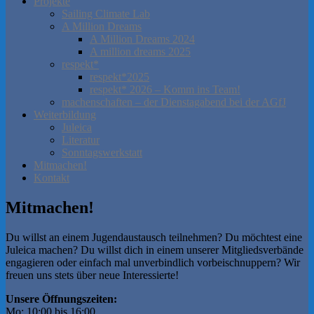
Projekte
Sailing Climate Lab
A Million Dreams
A Million Dreams 2024
A million dreams 2025
respekt*
respekt*2025
respekt* 2026 – Komm ins Team!
machenschaften – der Dienstagabend bei der AGfJ
Weiterbildung
Juleica
Literatur
Sonntagswerkstatt
Mitmachen!
Kontakt
Mitmachen!
Du willst an einem Jugendaustausch teilnehmen? Du möchtest eine
Juleica machen? Du willst dich in einem unserer Mitgliedsverbände
engagieren oder einfach mal unverbindlich vorbeischnuppern? Wir
freuen uns stets über neue Interessierte!
Unsere Öffnungszeiten:
Mo: 10:00 bis 16:00