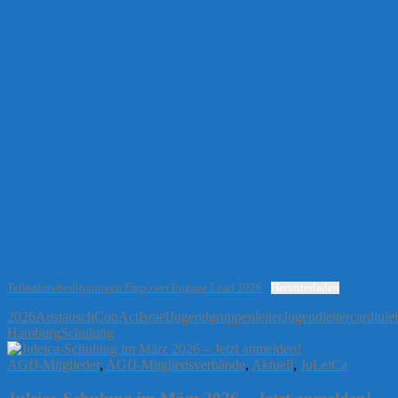
Teilnahmebedingungen Empower.Engage.Lead 2026
Herunterladen
2026
Austausch
ConAct
Israel
Jugendgruppenleiter
Jugendleitercard
jule
Hamburg
Schulung
AGfJ-Mitglieder
,
AGfJ-Mitgliedsverbände
,
Aktuell
,
JuLeiCa