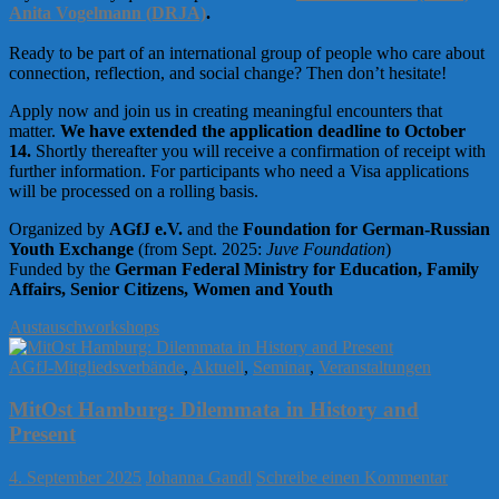
Anita Vogelmann (DRJA)
.
Ready to be part of an international group of people who care about
connection, reflection, and social change? Then don’t hesitate!
Apply now and join us in creating meaningful encounters that
matter.
We have extended the application deadline to October
14.
Shortly thereafter you will receive a confirmation of receipt with
further information. For participants who need a Visa applications
will be processed on a rolling basis.
Organized by
AGfJ e.V.
and the
Foundation for German-Russian
Youth Exchange
(from Sept. 2025:
Juve Foundation
)
Funded by the
German Federal Ministry for Education, Family
Affairs, Senior Citizens, Women and Youth
Austausch
workshops
AGfJ-Mitgliedsverbände
,
Aktuell
,
Seminar
,
Veranstaltungen
MitOst Hamburg: Dilemmata in History and
Present
4. September 2025
Johanna Gandl
Schreibe einen Kommentar