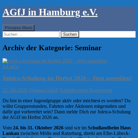
AGfJ in Hamburg e.V.
Suchen
Zum
Primäres Menü
Inhalt
Suchen
springen
nach:
Archiv der Kategorie: Seminar
JuLeiCa
Juleica-Schulung im Herbst 2026 – Jetzt anmelden!
22. Juli 2026
Johanna Gandl
Schreibe einen Kommentar
Du bist in einer Jugendgruppe aktiv oder möchtest es werden? Du
willst Gruppenstunden, Fahrten oder Aktionen mitgestalten und
dafür gut vorbereitet sein? Dann melde Dich zur Juleica-Schulung
der AGfJ im Herbst 2026 an.
Vom
24. bis 31. Oktober 2026
sind wir im
Schullandheim Haus
Lankau
zwischen Mölln und Ratzeburg, direkt am Elbe-Lübeck-