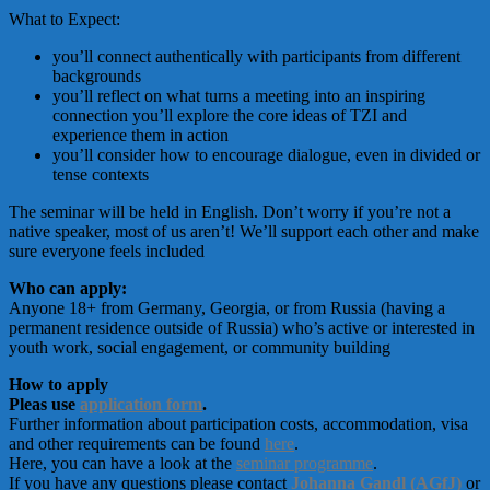
What to Expect:
you’ll connect authentically with participants from different
backgrounds
you’ll reflect on what turns a meeting into an inspiring
connection you’ll explore the core ideas of TZI and
experience them in action
you’ll consider how to encourage dialogue, even in divided or
tense contexts
The seminar will be held in English. Don’t worry if you’re not a
native speaker, most of us aren’t! We’ll support each other and make
sure everyone feels included
Who can apply:
Anyone 18+ from Germany, Georgia, or from Russia (having a
permanent residence outside of Russia) who’s active or interested in
youth work, social engagement, or community building
How to apply
Pleas use
application form
.
Further information about participation costs, accommodation, visa
and other requirements can be found
here
.
Here, you can have a look at the
seminar programme
.
If you have any questions please contact
Johanna Gandl (AGfJ)
or