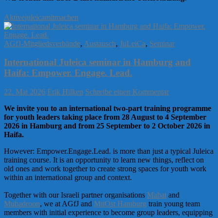
Aktive
juleica
mitmachen
AGfJ-Mitgliedsverbände
,
Austausch
,
JuLeiCa
,
Seminar
International Juleica seminar in Hamburg and
Haifa: Empower. Engage. Lead.
22. Mai 2026
Erik Hilken
Schreibe einen Kommentar
We invite you to an international two-part training programme
for youth leaders taking place from 28 August to 4 September
2026 in Hamburg and from 25 September to 2 October 2026 in
Haifa.
However: Empower.Engage.Lead. is more than just a typical Juleica
training course. It is an opportunity to learn new things, reflect on
old ones and work together to create strong spaces for youth work
within an international group and context.
Together with our Israeli partner organisations
Mabat
and
Mubadroon
, we at AGfJ and
MitOst Hamburg
train young team
members with initial experience to become group leaders, equipping