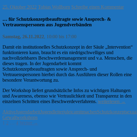
25. Oktober 2022
Tobias Wollborn
Schreibe einen Kommentar
… für Schutzkonzeptbeauftragte sowie Ansprech- &
Vertrauenspersonen aus Jugendverbänden
Samstag, 26.11.2022
, 10:00 bis 17:00
Damit ein institutionelles Schutzkonzept in der Säule „Intervention“
funktionieren kann, braucht es ein niedrigschwelliges und
nachvollziehbares Beschwerdemanagement und v.a. Menschen, die
dieses tragen. In der Jugendarbeit kommt
Schutzkonzeptbeauftragten sowie Ansprech- und
Vertrauenspersonen hierbei durch das Ausführen dieser Rollen eine
besondere Verantwortung zu.
Der Workshop liefert grundsätzliche Infos zu wichtigen Haltungen
und Awareness, ebenso wie Vertraulichkeit und Transparenz in den
Qualifizierungswor
einzelnen Schritten eines Beschwerdeverfahrens.
weiterlesen
→
Aktive
Jugendarbeit
Jugendleiter
juleica
mitmachen
Schutzkonzept
sexual
Gewalt
workshops
Beitragsnavigation
1
2
…
4
Weiter →