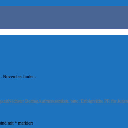
11. November finden:
gkeit
Nächster Beitrag
Aufmerksamkeit, bitte! Erfolgreiche PR für Juge
sind mit
*
markiert