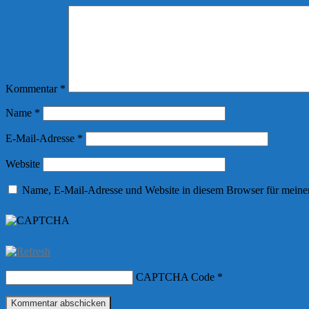
Kommentar
*
Name
*
E-Mail-Adresse
*
Website
Name, E-Mail-Adresse und Website in diesem Browser für meine
CAPTCHA Code
*