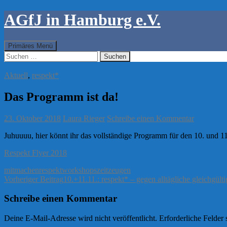
AGfJ in Hamburg e.V.
Suchen
Zum
Primäres Menü
Inhalt
Suchen
springen
nach:
Aktuell
,
respekt*
Das Programm ist da!
23. Oktober 2018
Laura Rieger
Schreibe einen Kommentar
Juhuuuu, hier könnt ihr das vollständige Programm für den 10. und 
Respekt Flyer 2018
mitmachen
respekt
workshops
zeitzeugen
Beitragsnavigation
Vorheriger Beitrag
10.+11.11.: respekt* – gegen alltägliche gleichgülti
Schreibe einen Kommentar
Deine E-Mail-Adresse wird nicht veröffentlicht.
Erforderliche Felder 