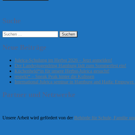
Suche
Suchen
nach:
Neue Beiträge
Juleica-Schulung im Herbst 2026 – Jetzt anmelden!
Der Landesjugendring Hamburg lädt zum Sommerfest ein!
Küchenheld*in für unsere Herbst-Juleica gesucht!
respekt* – Sneak Peak hinter die Kulissen
International Juleica seminar in Hamburg and Haifa: Empower
Partner und Netzwerke
Unsere Arbeit wird gefördert von der
Behörde für Schule, Familie u