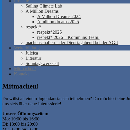
Projekte
Sailing Climate Lab
A Million Dreams
A Million Dreams 2024
A million dreams 2025
respekt*
respekt*2025
respekt* 2026 – Komm ins Team!
machenschaften – der Dienstagabend bei der AGfJ
Weiterbildung
Juleica
Literatur
Sonntagswerkstatt
Mitmachen!
Kontakt
Mitmachen!
Du willst an einem Jugendaustausch teilnehmen? Du möchtest eine Ju
uns stets über neue Interessierte!
Unsere Öffnungszeiten:
Mo: 10:00 bis 16:00
Di: 13:00 bis 20:00
Mi: 10:00 bis 16:00