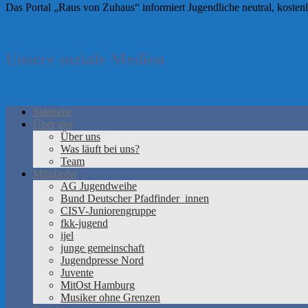
Das Portal „Raus von Zuhaus“ informiert Jugendliche neutral, kostenl
Unsere soziale Medien
Startseite
Über uns
Über uns
Was läuft bei uns?
Team
Mitglieder
AG Jugendweihe
Bund Deutscher Pfadfinder_innen
CISV-Juniorengruppe
fkk-jugend
ijel
junge gemeinschaft
Jugendpresse Nord
Juvente
MitOst Hamburg
Musiker ohne Grenzen