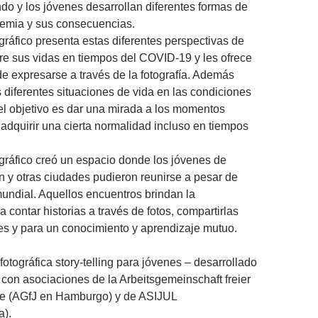
do y los jóvenes desarrollan diferentes formas de
demia y sus consecuencias.
ográfico presenta estas diferentes perspectivas de
re sus vidas en tiempos del COVID-19 y les ofrece
de expresarse a través de la fotografía. Además
 diferentes situaciones de vida en las condiciones
l objetivo es dar una mirada a los momentos
 adquirir una cierta normalidad incluso en tiempos
ográfico creó un espacio donde los jóvenes de
y otras ciudades pudieron reunirse a pesar de
mundial. Aquellos encuentros brindan la
 contar historias a través de fotos, compartirlas
es y para un conocimiento y aprendizaje mutuo.
otográfica story-telling para jóvenes – desarrollado
con asociaciones de la Arbeitsgemeinschaft freier
e (AGfJ en Hamburgo) y de ASIJUL
a).