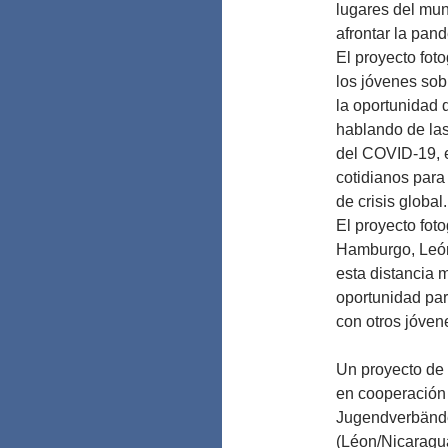
lugares del mun
afrontar la pan
El proyecto fot
los jóvenes sob
la oportunidad 
hablando de las
del COVID-19, e
cotidianos para
de crisis global.
El proyecto fot
Hamburgo, León 
esta distancia 
oportunidad para
con otros jóven
Un proyecto de f
en cooperación 
Jugendverbänd
(Léon/Nicaragu