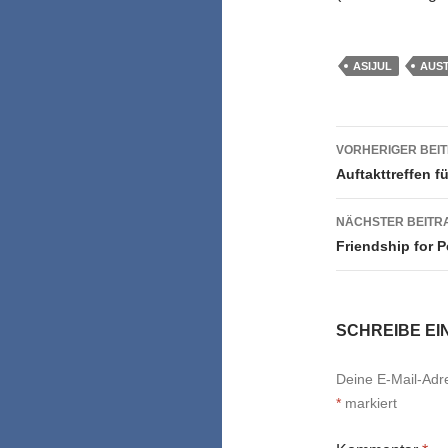
ASIJUL
AUS
Beitrags
VORHERIGER BEI
Auftakttreffen f
NÄCHSTER BEITR
Friendship for 
SCHREIBE E
Deine E-Mail-Adres
*
markiert