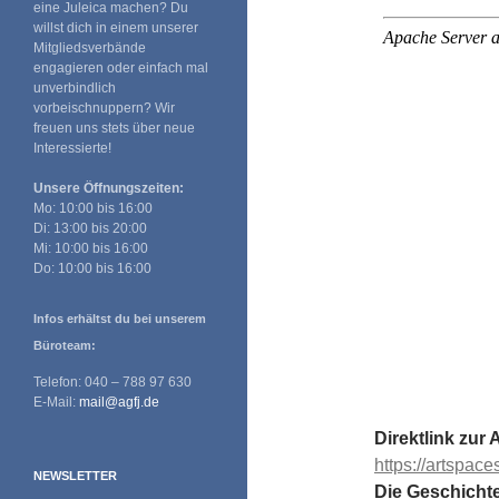
eine Juleica machen? Du
willst dich in einem unserer
Mitgliedsverbände
engagieren oder einfach mal
unverbindlich
vorbeischnuppern? Wir
freuen uns stets über neue
Interessierte!
Unsere Öffnungszeiten:
Mo: 10:00 bis 16:00
Di: 13:00 bis 20:00
Mi: 10:00 bis 16:00
Do: 10:00 bis 16:00
Infos erhältst du bei unserem
Büroteam:
Telefon: 040 – 788 97 630
E-Mail:
mail@agfj.de
Direktlink zur 
https://artspac
NEWSLETTER
Die Geschichte