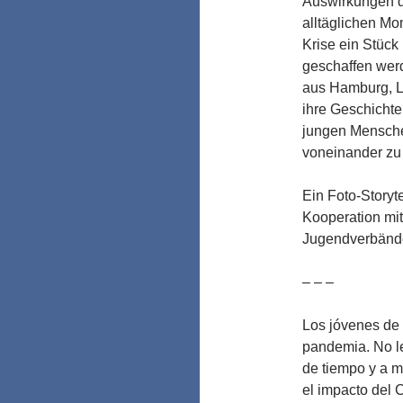
Auswirkungen d
alltäglichen Mo
Krise ein Stück 
geschaffen wer
aus Hamburg, L
ihre Geschichte
jungen Mensche
voneinander zu
Ein Foto-Storyte
Kooperation mit
Jugendverbände
– – –
Los jóvenes de 
pandemia. No le
de tiempo y a m
el impacto del 