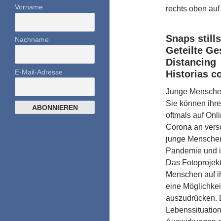
Vorname
rechts oben auf 
Snaps stills
Nachname
Geteilte Ge
Distancing
E-Mail-Adresse
Historias c
Junge Menschen
Sie können ihre
oftmals auf Onl
Corona an versc
junge Menschen
Pandemie und i
Das Fotoprojekt
Menschen auf ih
eine Möglichkeit
auszudrücken. 
Lebenssituatio