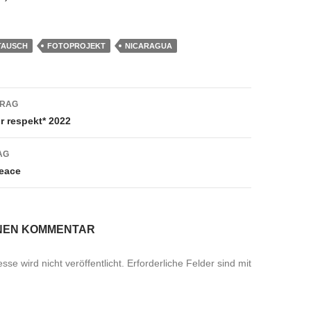
TAUSCH
FOTOPROJEKT
NICARAGUA
navigation
TRAG
ür respekt* 2022
AG
Peace
INEN KOMMENTAR
se wird nicht veröffentlicht.
Erforderliche Felder sind mit