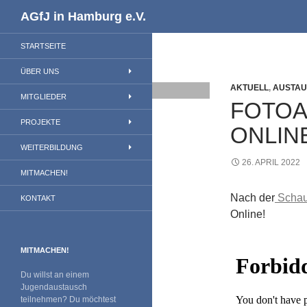
Suchen
AGfJ in Hamburg e.V.
STARTSEITE
ÜBER UNS
AKTUELL
,
AUSTA
MITGLIEDER
FOTOA
PROJEKTE
ONLIN
WEITERBILDUNG
26. APRIL 2022
MITMACHEN!
Nach der
Schauf
KONTAKT
Online!
MITMACHEN!
Du willst an einem
Jugendaustausch
teilnehmen? Du möchtest