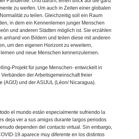
er Pandemie. Und darum, einen Blick auf die ganz
mente zu werfen. Um auch in Zeiten einer globalen
Normalität zu teilen. Gleichzeitig soll ein Raum
den, in dem ein Kennenlernen junger Menschen
eón und anderen Städten möglich ist. Sie erzählen
n anhand von Bildern und teilen diese mit anderen
n, um den eigenen Horizont zu erweitern,
 lernen und neue Menschen kennenzulernen.
lling-Projekt für junge Menschen- entwickelt in
 Verbänden der Arbeitsgemeinschaft freier
 (AGfJ) und der ASIJUL (Léon/ Nicaragua).
todo el mundo están especialmente sufriendo la
s deja ver a sus amigxs durante largos periodos
enudo dependen del contacto virtual. Sin embargo,
COVID-19 aparece muy diferente en los distintos