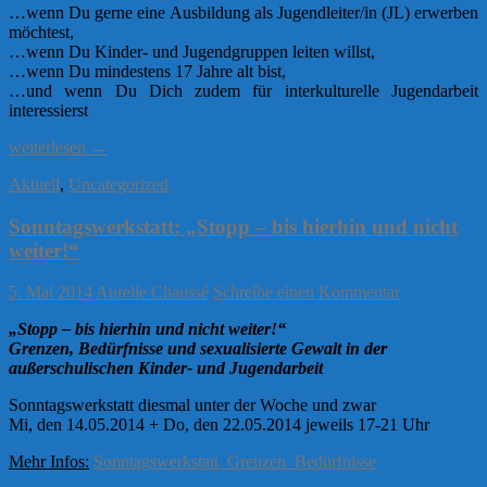
…wenn Du gerne eine Ausbildung als Jugendleiter/in (JL) erwerben
möchtest,
…wenn Du Kinder- und Jugendgruppen leiten willst,
…wenn Du mindestens 17 Jahre alt bist,
…und wenn Du Dich zudem für interkulturelle Jugendarbeit
interessierst
BAFA-
weiterlesen
→
JuLeiCa
Aktuell
,
Uncategorized
2014-
2015
Sonntagswerkstatt: „Stopp – bis hierhin und nicht
weiter!“
5. Mai 2014
Aurelie Chaussé
Schreibe einen Kommentar
„Stopp – bis hierhin und nicht weiter!“
Grenzen, Bedürfnisse und sexualisierte Gewalt in der
außerschulischen Kinder- und Jugendarbeit
Sonntagswerkstatt diesmal unter der Woche und zwar
Mi, den 14.05.2014 + Do, den 22.05.2014 jeweils 17-21 Uhr
Mehr Infos:
Sonntagswerkstatt_Grenzen_Bedürfnisse