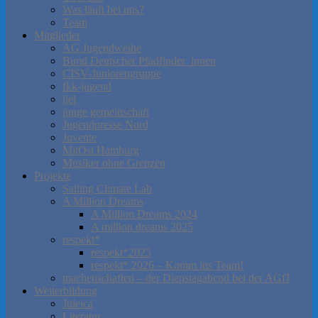
Was läuft bei uns?
Team
Mitglieder
AG Jugendweihe
Bund Deutscher Pfadfinder_innen
CISV-Juniorengruppe
fkk-jugend
ijel
junge gemeinschaft
Jugendpresse Nord
Juvente
MitOst Hamburg
Musiker ohne Grenzen
Projekte
Sailing Climate Lab
A Million Dreams
A Million Dreams 2024
A million dreams 2025
respekt*
respekt*2025
respekt* 2026 – Komm ins Team!
machenschaften – der Dienstagabend bei der AGfJ
Weiterbildung
Juleica
Literatur