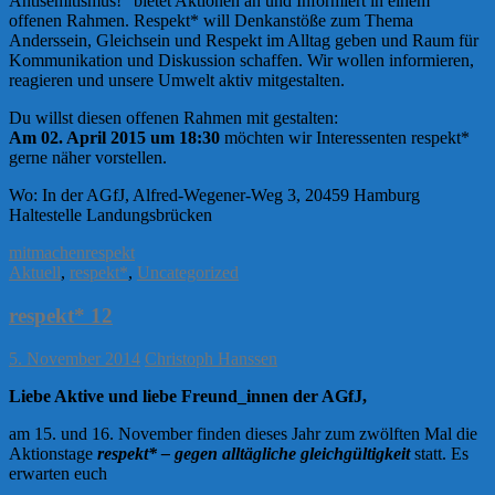
Antisemitismus!“ bietet Aktionen an und Informiert in einem
offenen Rahmen. Respekt* will Denkanstöße zum Thema
Anderssein, Gleichsein und Respekt im Alltag geben und Raum für
Kommunikation und Diskussion schaffen. Wir wollen informieren,
reagieren und unsere Umwelt aktiv mitgestalten.
Du willst diesen offenen Rahmen mit gestalten:
Am 02. April 2015 um 18:30
möchten wir Interessenten respekt*
gerne näher vorstellen.
Wo: In der AGfJ, Alfred-Wegener-Weg 3, 20459 Hamburg
Haltestelle Landungsbrücken
mitmachen
respekt
Aktuell
,
respekt*
,
Uncategorized
respekt* 12
5. November 2014
Christoph Hanssen
Liebe Aktive und liebe Freund_innen der AGfJ,
am 15. und 16. November finden dieses Jahr zum zwölften Mal die
Aktionstage
respekt* – gegen alltägliche gleichgültigkeit
statt. Es
erwarten euch