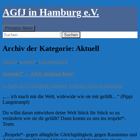
AGfJ in Hamburg e.V.
Suchen
Zum
Primäres Menü
Inhalt
Suchen
springen
nach:
Archiv der Kategorie: Aktuell
Aktuell
,
respekt*
,
Uncategorized
respekt* – Jetzt mitmachen!
1. April 2015
Christoph Hanssen
Schreibe einen Kommentar
„… ich mach mir die Welt, widewide wie sie mir gefällt…“ (Pippi
Langstrumpf)
Du willst daran mitwirken deine Welt Stück für Stück so zu
verändern wie sie dir gefällt? Dann komm zu uns ins respekt*-
Team.
„Respekt*- gegen alltägliche Gleichgültigkeit, gegen Rassismus und