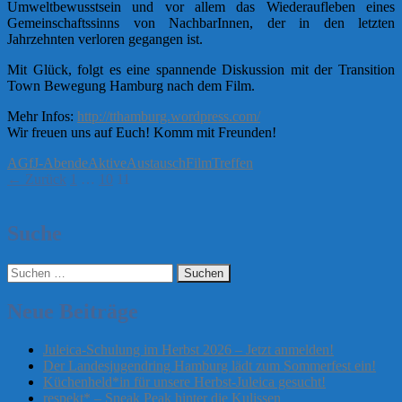
Umweltbewusstsein und vor allem das Wiederaufleben eines
Gemeinschaftssinns von NachbarInnen, der in den letzten
Jahrzehnten verloren gegangen ist.
Mit Glück, folgt es eine spannende Diskussion mit der Transition
Town Bewegung Hamburg nach dem Film.
Mehr Infos:
http://tthamburg.wordpress.com/
Wir freuen uns auf Euch! Komm mit Freunden!
AGfJ-Abende
Aktive
Austausch
Film
Treffen
Beitragsnavigation
← Zurück
1
…
10
11
Suche
Suchen
nach:
Neue Beiträge
Juleica-Schulung im Herbst 2026 – Jetzt anmelden!
Der Landesjugendring Hamburg lädt zum Sommerfest ein!
Küchenheld*in für unsere Herbst-Juleica gesucht!
respekt* – Sneak Peak hinter die Kulissen