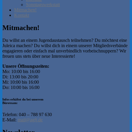
Sonntagswerkstatt
Mitmachen!
Kontakt
Mitmachen!
Du willst an einem Jugendaustausch teilnehmen? Du möchtest eine
Juleica machen? Du willst dich in einem unserer Mitgliedsverbände
engagieren oder einfach mal unverbindlich vorbeischnuppern? Wir
freuen uns stets über neue Interessierte!
Unsere Öffnungszeiten:
Mo: 10:00 bis 16:00
Di: 13:00 bis 20:00
Mi: 10:00 bis 16:00
Do: 10:00 bis 16:00
Infos erhältst du bei unserem
Büroteam:
Telefon: 040 – 788 97 630
E-Mail:
mail@agfj.de