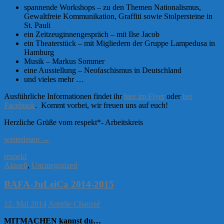
spannende Workshops – zu den Themen Nationalismus,
Gewaltfreie Kommunikation, Graffiti sowie Stolpersteine in
St. Pauli
ein Zeitzeuginnengespräch – mit Ilse Jacob
ein Theaterstück – mit Migliedern der Gruppe Lampedusa in
Hamburg
Musik – Markus Sommer
eine Ausstellung – Neofaschismus in Deutschland
und vieles mehr …
Ausführliche Informationen findet ihr
hier im Flyer
oder
bei
Facebook
. Kommt vorbei, wir freuen uns auf euch!
Herzliche Grüße vom respekt*- Arbeitskreis
respekt*
weiterlesen
→
12
respekt
Aktuell
,
Uncategorized
BAFA-JuLeiCa 2014-2015
12. Mai 2014
Aurelie Chaussé
MITMACHEN
kannst du…